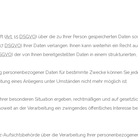
t (
Art.
15
DSGVO
) über die zu Ihrer Person gespeicherten Daten 
17
DSGVO
) Ihrer Daten verlangen. Ihnen kann weiterhin ein Recht a
SGVO
) der von Ihnen bereitgestellten Daten in einem strukturiert
ung personenbezogener Daten für bestimmte Zwecke können Sie jeder
eitung eines Anliegens unter Umständen nicht mehr möglich ist.
s Ihrer besonderen Situation ergeben, rechtmäßigen und auf gesetz
oweit an der Verarbeitung ein zwingendes öffentliches Interesse be
tz-Aufsichtsbehörde über die Verarbeitung Ihrer personenbezogen