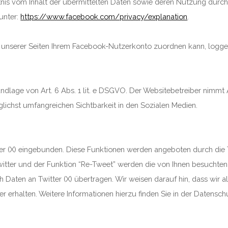
nntnis vom Inhalt der übermittelten Daten sowie deren Nutzung durc
unter:
https://www.facebook.com/privacy/explanation
.
unserer Seiten Ihrem Facebook-Nutzerkonto zuordnen kann, loggen
dlage von Art. 6 Abs. 1 lit. e DSGVO. Der Websitebetreiber nimmt 
lichst umfangreichen Sichtbarkeit in den Sozialen Medien.
er (X) eingebunden. Diese Funktionen werden angeboten durch die Tw
itter und der Funktion “Re-Tweet” werden die von Ihnen besuchten
ten an Twitter (X) übertragen. Wir weisen darauf hin, dass wir als
 erhalten. Weitere Informationen hierzu finden Sie in der Datenschu