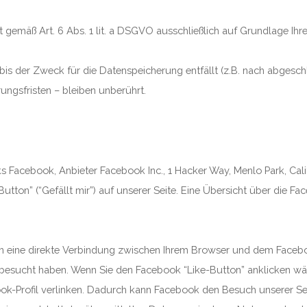
gemäß Art. 6 Abs. 1 lit. a DSGVO ausschließlich auf Grundlage Ihrer
bis der Zweck für die Datenspeicherung entfällt (z.B. nach abgesc
gsfristen – bleiben unberührt.
s Facebook, Anbieter Facebook Inc., 1 Hacker Way, Menlo Park, Cali
on” (“Gefällt mir”) auf unserer Seite. Eine Übersicht über die Face
in eine direkte Verbindung zwischen Ihrem Browser und dem Facebo
ite besucht haben. Wenn Sie den Facebook “Like-Button” anklicken w
book-Profil verlinken. Dadurch kann Facebook den Besuch unserer S