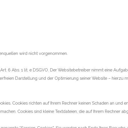
enquellen wird nicht vorgenommen.
Art. 6 Abs. 1 lit. e DSGVO. Der Websitebetreiber nimmt eine Aufga
hlerfreien Darstellung und der Optimierung seiner Website – hierzu 
okies. Cookies richten auf Ihrem Rechner keinen Schaden an und en
u machen. Cookies sind kleine Textdateien, die auf Ihrem Rechner ab
 genannte “Session-Cookies”. Sie werden nach Ende Ihres Besuchs 